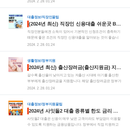
2024. 2. 28. 01:24
금 및 긴급생활안정자금 지원은 현재 코로나의 여파로 피해입
대출은 전부 은행에 방문할 필요가 없다는 특징이 있어서 간편
은 17개의 광역지자체별 무급휴직자에게 월 50만원을 최대 2개
하게 이용하고자 하신다면 모바일 인증을 통해 한도를 확인해
월동안 지원..
보시기 바랍니다. 목 차 주부대출 현실적으로 가능한 곳 TOP 6
대출정보/직장인꿀팁
우리은행 우리 홈마스터론 SBI저축은행 주부론 OK저축은행 주
(2024년 최신) 직장인 신용대출 쉬운곳 BEST 5 추천 총정리!
부OK론 페이코 50만원 소액대출 카카오뱅크 비상금대출 하나
직장인분들에겐 소득이 있어서 기본적인 신청조건이 충족하기
은행 원큐비상금대출 주부대출 현실적으로 쉬운 곳 TOP 6 1. 우
때문에 좋은 조건의 직장인 신용대출을 알아보는 것이 좋습니
리은행 우리 홈마스터론 우리은행 우리 홈마스터론은 무직인
다. 직장인 신용대출 쉬운곳을 잘 알아두기만 해도 대출이 필요
2024. 2. 28. 01:24
주부도 쉽게 이용가능한 주부대출 중 하나입니다. 모두 모바일
한 경우에 매우 유용하며, 돈이 급하게 필요한 상황에서도 유리
신청을 통해 진행되며, 조건에 따라 우..
하게 대처하실 수 있을 것입니다. 여기 직장인대출이 쉬운 곳 중
에 인기가 많은 금융상품으로 BEST 5를 선정해봤으니 직장인
생활정보/정부지원
이시라면 이에 대해 필히 참고하시는 걸 추천합니다. 목 차 직장
2024년 최신) 출산장려금(출산지원금) 지역별 지급받는 방법
인 신용대출 쉬운곳? 직장인 신용대출 쉬운곳 BEST 5 카카오
갈수록 출산율이 낮아지고 있는 저출산 시대에 아기를 출산한
뱅크 신용대출 NH농협은행 올원 직장인대출 신한은행 쏠편한
부부에게 출산장려금을 지원합니다. 해당 출산장려금은 정부가
직장인대출S 씨티은행 더빠른 신용대출 케이뱅크 직장인 신용
아닌 지자체에서 지원하는 제도이기 때문에 거주지역별로 지원
2024. 2. 28. 01:24
대출 직장인 신용대출 쉬운곳 잘 알아보셔야 합니다 직장인에
금액이 다르다고 하는데요. 그래서 2024 출산장려금부터 지원
게도 급하게 많은 자금이 필요할 때가 있는데요. 그럴때..
금액과 지급방법까지 정리해봤으니 출산예정인 가구들은 많은
참고를 해보시기 바랍니다. 2024 출산장려금이란? 출산장려금
대출정보/정부지원꿀팁
(출산지원금)은 각 시,도,지자체 별로 축하,장려를 명목으로 지
2024년 사잇돌2 대출 종류별 한도 금리 자격 신청방법 총정리
원하는 사업입니다. 이에 출산한 부모님들의 경제적 부담을 덜
사잇돌2 대출은 신용이 매우 낮은 고객이라도 부담없이 이용할
수 있고, 육아에 있어 지원을 통해 많은 도움을 받을 수 있는 제
수 있도록 지원하는 금융상품입니다. 정부에서 직접 지원하고
도라고 할 수 있는데요. 출산용품 및 출산지원금 최소 10만원부