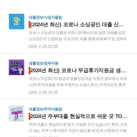
대출정보/사업자꿀팁
(2024년 최신) 코로나 소상공인 대출 신청방법 자격조건 기간 대출은행 완벽정리
코로나 소상공인 대출은 코로나19 확산으로 많은 피해를 입은
소상공인이 신청하실 수 있으며, 이를 통해 피해복구 및 경제적
여건 회복 등 다양한 도움을 받을 수 있습니다. 특히, 소상공인
2024. 2. 28. 01:25
대출은 정부에서 직접 지원중이지만 정부의 예산이 소진된다면
신청이 어려워 질 수 있으므로 더 늦기전에 지금이라도 알아보
시는 것이 유리합니다. 코로나 소상공인 대출에 대한 자세한 내
생활정보/정부지원
용을 공유드릴테니 참고하셔서 빠르게 지원받으시기 바랍니다.
2024년 최신) 코로나 무급휴가지원금 생활안정자금 정부지원 총정리
코로나 소상공인 대출 목차 코로나 소상공인대출 소개 신청자
코로나 무급휴가지원금과 생활안정자금 지원은 정부에서 코로
격 한도금리 코로나 소상공인대출 신청방법 필요서류 승인은행
나19 취약계층을 위해 지원하는 사업으로서, 자격조건만 충족
코로나 소상공인대출 특례보증 기술보증 지역 신용보증 신용보
한다면 언제든 신청이 가능합니다. 특히, 취약계층에게 생계지
2024. 2. 28. 01:25
증 코로나 소상공인 대출이란? 코로나 소상공인 대출은 코로나
원형식으로 무급휴가지원금을 최대 100만원까지 지급한다고
19 확산으로 피해와 경제적 손실을 입은 소상공인을 대상..
하니 절대 놓치지 말아야 할 지원금이라는 생각이 되는데요. 코
로나19 피해로 인한 무급휴가지원금과 생활안정자금 지원을
대출정보/무직자꿀팁
자세히 확인하셔서 생활안정에 꼭 도움을 받아보시기 바랍니
2024년 주부대출 현실적으로 쉬운 곳 TOP 6 한번에 알아보기
다. 목 차 무급휴가 및 휴업·휴직 지원 특고·프리랜서 지원 건설
주부 대출도 현실적으로 쉽고 가능한 곳이 있습니다. 특히, 소득
일용근로자 지원 소상공인 생활안정자금 지원 노인 일자리 지
이 없는 주부나 육아맘도 자금이 필요할 때 바로 신청해서 이용
원 코로나 무급휴가지원금 긴급생활안정 코로나 무급휴가지원
할 수 있는 곳으로 6가지 상품을 종합해봤는데요. 이 6가지 주부