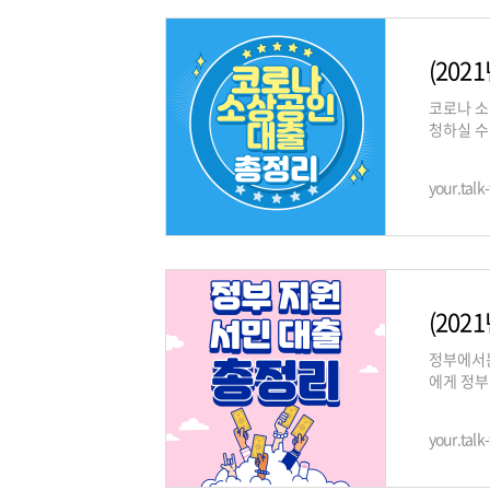
코로나 소
청하실 수
받을 수 
your.tal
정부에서는
에게 정부
다양하지만
your.tal