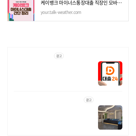
케이뱅크 마이너스통장대출 직장인 모바일 이용방법 간략정리
your.talk-weather.com
http://www.대출24.kr
광고
모바일대출OK, 대출24 무서
류 No신용 대출가능!
비대면으로 간편하게OK! 직장인,
사업자, 무직자 모두 비대면으로
가능한 대출24 누구보다 빠르게
남들과는 다르게 대출가능한 이
곳! 대출24
https://blog.naver.com/nicewatch_kr
광고
명품시계대출대출 명품시계
전문 전당포
쉽고 빠른 당일대출, 기다리지 않
고 비대면 대출도 가능해요.