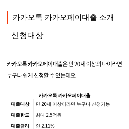
카카오톡 카카오페이대출 소개
신청대상
카카오톡 카카오페이대출은 만 20세 이상의 나이라면
누구나 쉽게 신청할 수 있는데요.
카카오톡 카카오페이대출
대출대상
만 20세 이상이라면 누구나 신청가능
대출한도
최대 2.5억원
대출금리
연 2.11%