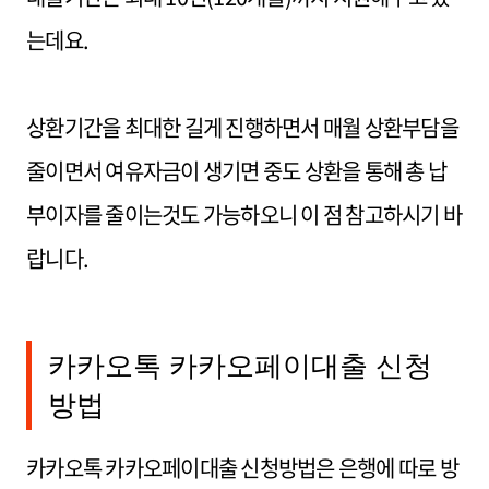
는데요.
상환기간을 최대한 길게 진행하면서 매월 상환부담을
줄이면서 여유자금이 생기면 중도 상환을 통해 총 납
부이자를 줄이는것도 가능하오니 이 점 참고하시기 바
랍니다.
카카오톡 카카오페이대출 신청
방법
카카오톡 카카오페이대출 신청방법은 은행에 따로 방