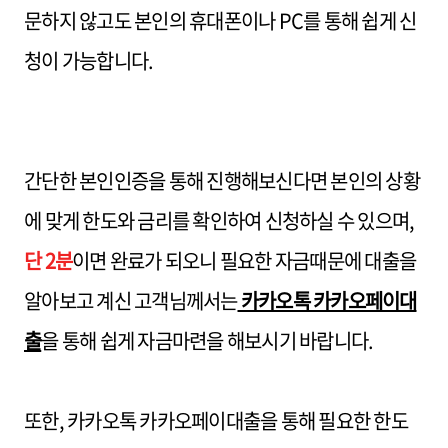
문하지 않고도 본인의 휴대폰이나 PC를 통해 쉽게 신
청이 가능합니다.
간단한 본인인증을 통해 진행해보신다면 본인의 상황
에 맞게 한도와 금리를 확인하여 신청하실 수 있으며,
단 2분
이면 완료가 되오니 필요한 자금때문에 대출을
알아보고 계신 고객님께서는
카카오톡 카카오페이대
출
을 통해 쉽게 자금마련을 해보시기 바랍니다.
또한, 카카오톡 카카오페이대출을 통해 필요한 한도