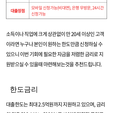
모바일 신청가능(비대면), 은행 무방문, 24시간
대출장점
신청가능
소득이나 직업에 크게 상관없이 만 20세 이상인 고객
이라면 누구나 본인이 원하는 한도만큼 신청하실 수
있으니 이번 기회에 필요한 자금을 저렴한 금리로 지
원받으실 수 있을때 마련해보는것을 추천드립니다.
한도금리
대출한도는 최대 2.5억원까지 지원하고 있으며, 금리