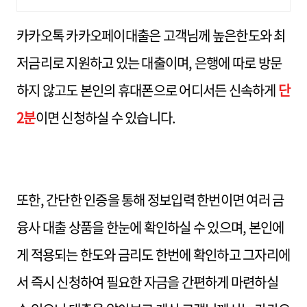
담부동산/책임중개
카카오톡 카카오페이대출은 고객님께 높은한도와 최
저금리로 지원하고 있는 대출이며, 은행에 따로 방문
하지 않고도 본인의 휴대폰으로 어디서든 신속하게
단
2분
이면 신청하실 수 있습니다.
또한, 간단한 인증을 통해 정보입력 한번이면 여러 금
융사 대출 상품을 한눈에 확인하실 수 있으며, 본인에
게 적용되는 한도와 금리도 한번에 확인하고 그자리에
서 즉시 신청하여 필요한 자금을 간편하게 마련하실