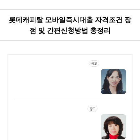
롯데캐피탈 모바일즉시대출 자격조건 장
점 및 간편신청방법 총정리
http://mblog.lottecap.com/700014152
광고
롯데캐피탈 대출상담사 유영
미
당일 대출 가능, 안전한 가조회로
금리, 한도 확인 가능
https://blog.lottecap.com/700017966
광고
롯데캐피탈 대출상담사 임나
영
직장인, 사업자, 보험설계사, 공무
원, 전문직 신용대출, 신용평점 변